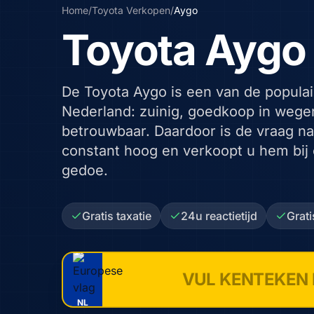
Home
/
Toyota
Verkopen
/
Aygo
Toyota Aygo
De Toyota Aygo is een van de populai
Nederland: zuinig, goedkoop in wege
betrouwbaar. Daardoor is de vraag na
constant hoog en verkoopt u hem bij
gedoe.
Gratis taxatie
24u reactietijd
Grat
NL