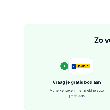
Zo v
1
AB-123-C
NL
Vraag je gratis bod aan
Vul je kenteken in en meld je auto
gratis aan.