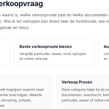
 verkoopvraag
o waard is, welke verkooproute past en welke documenten 
n. Wie al wil verkopen kan direct naar de hoofdroute; wie 
, gemak en risico.
Beste verkooproute kiezen
Au
Vergelijk particulier, dealer, inruil, opkoper
Let
en online verkoop.
en 
Verkoop Proces
 wilt begrijpen waarom twee
Deze categorie helpt bij de p
 ander bod krijgen. Waarde
documenten, overdracht, beta
 uitvoering, schade,
particulier, dealer of online v
est.