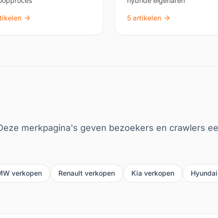
oopproces
hybride eigenaren
tikelen
5
artikelen
 Deze merkpagina's geven bezoekers en crawlers ee
MW
verkopen
Renault
verkopen
Kia
verkopen
Hyundai