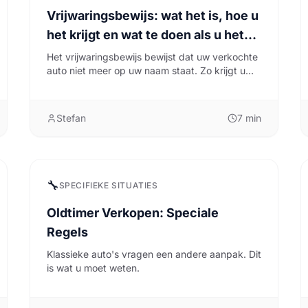
Vrijwaringsbewijs: wat het is, hoe u
het krijgt en wat te doen als u het
kwijt bent
Het vrijwaringsbewijs bewijst dat uw verkochte
auto niet meer op uw naam staat. Zo krijgt u
het, en zo lost u het op als het kwijt is.
Stefan
7
min
🔧
SPECIFIEKE SITUATIES
Oldtimer Verkopen: Speciale
Regels
Klassieke auto's vragen een andere aanpak. Dit
is wat u moet weten.