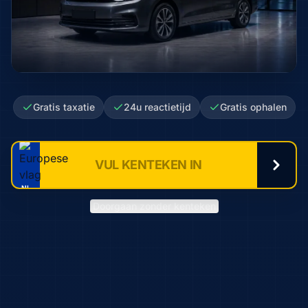
Gratis taxatie
24u reactietijd
Gratis ophalen
NL
Doorgaan zonder kenteken