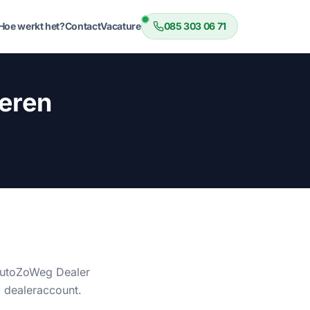
Hoe werkt het?
Contact
Vacature
085 303 06 71
eren
 AutoZoWeg Dealer
 dealeraccount.