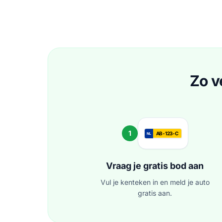
Zo v
1
AB-123-C
NL
Vraag je gratis bod aan
Vul je kenteken in en meld je auto
gratis aan.