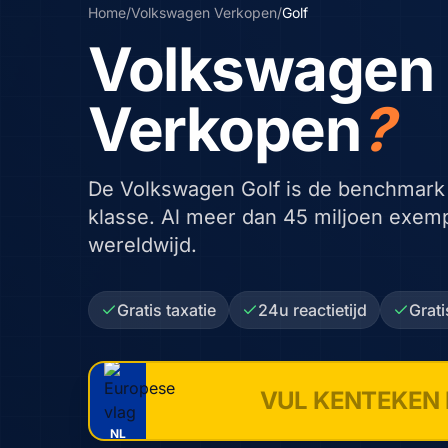
Home
/
Volkswagen
Verkopen
/
Golf
Volkswagen 
Verkopen
?
De Volkswagen Golf is de benchmark
klasse. Al meer dan 45 miljoen exem
wereldwijd.
Gratis taxatie
24u reactietijd
Grat
NL